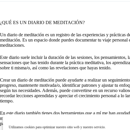
¿QUÉ ES UN DIARIO DE MEDITACIÓN?
Un diario de meditación es un registro de las experiencias y prácticas d
meditación. Es un espacio donde puedes documentar tu viaje personal 
meditaciones.
Este diario suele incluir la duración de las sesiones, los pensamientos, l
sensaciones que has tenido durante la práctica meditativa, los aprendiza
sobre ti misma/o, así como las revelaciones que hayas tenido.
Crear un diario de meditación puede ayudarte a realizar un seguimiento
progreso, mantenerte motivada/o, identificar patrones y ajustar tu enfo
según tus necesidades. Además, puede convertirse en un recurso valios
recordar lecciones aprendidas y apreciar el crecimiento personal a lo la
tiempo.
En este diario también tienes dos herramientas que a mí me han ayuda
muchísimo y me siguen ayudando: DÍAS DE GRATITUD y MIS 
para que integres estas prácticas tan poderosas.
Utilizamos cookies para optimizar nuestro sitio web y nuestro servicio.