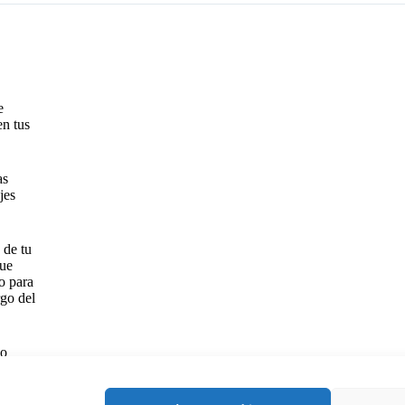
e
en tus
as
jes
 de tu
que
o para
rgo del
do
AFIRMACIONES,