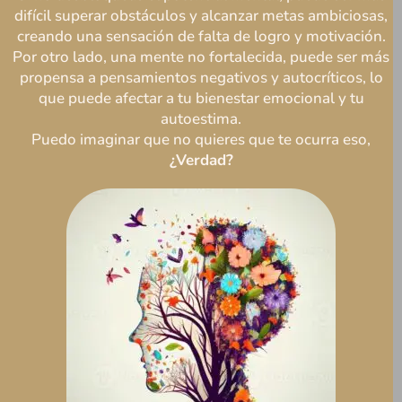
difícil superar obstáculos y alcanzar metas ambiciosas,
creando una sensación de falta de logro y motivación.
Por otro lado, una mente no fortalecida, puede ser más
propensa a pensamientos negativos y autocríticos, lo
que puede afectar a tu bienestar emocional y tu
autoestima.
Puedo imaginar que no quieres que te ocurra eso,
¿Verdad?