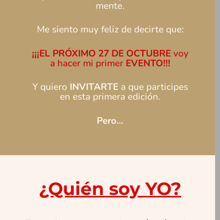
mente.
Me siento muy feliz de decirte que:
¡¡¡EL PRÓXIMO 27 DE OCTUBRE
voy
a hacer mi primer
EVENTO!!!
Y quiero
INVITARTE
a que participes
en esta primera edición.
Pero…
¿Quién soy YO?