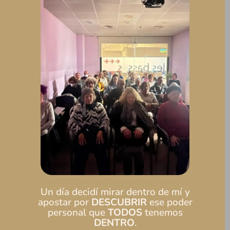
Un día decidí mirar dentro de mí y
apostar por
DESCUBRIR
ese poder
personal que
TODOS
tenemos
DENTRO
.