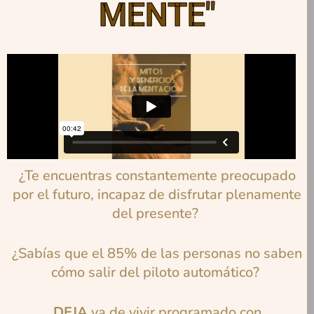
MENTE"
¿Te encuentras constantemente preocupado
por el futuro, incapaz de disfrutar plenamente
del presente?
¿Sabías que el 85% de las personas no saben
cómo salir del piloto automático?
DEJA
ya de vivir programado con